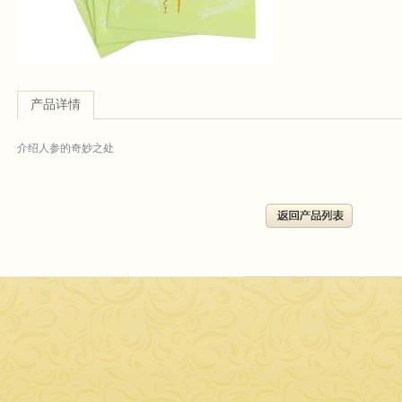
产品详情
介绍人参的奇妙之处