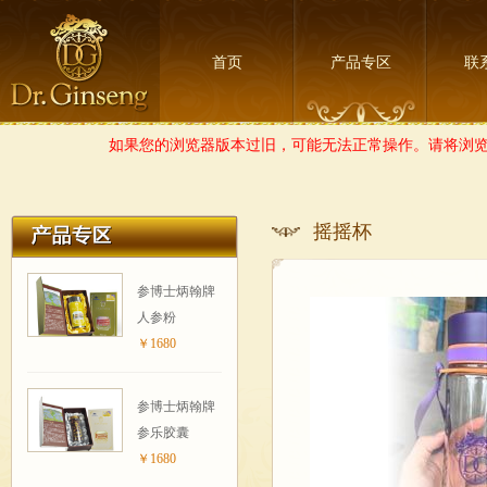
首页
产品专区
联
如果您的浏览器版本过旧，可能无法正常操作。请将浏览器
摇摇杯
参博士炳翰牌
人参粉
￥1680
参博士炳翰牌
参乐胶囊
￥1680