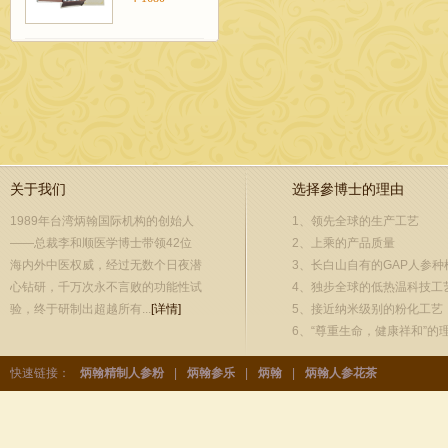
关于我们
选择參博士的理由
1989年台湾炳翰国际机构的创始人
1、领先全球的生产工艺
——总裁李和顺医学博士带领42位
2、上乘的产品质量
海内外中医权威，经过无数个日夜潜
3、长白山自有的GAP人参种
心钻研，千万次永不言败的功能性试
4、独步全球的低热温科技工
验，终于研制出超越所有...
[详情]
5、接近纳米级别的粉化工艺
6、“尊重生命，健康祥和”的
快速链接：
炳翰精制人参粉
|
炳翰参乐
|
炳翰
|
炳翰人参花茶