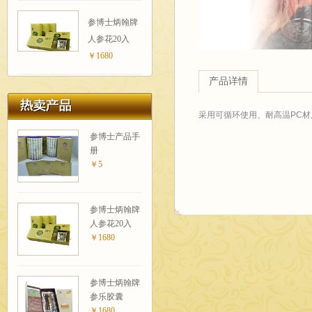
参博士炳翰牌
人参花20入
￥1680
产品详情
采用可循环使用、耐高温PC
参博士产品手
册
￥5
参博士炳翰牌
人参花20入
￥1680
参博士炳翰牌
参乐胶囊
￥1680