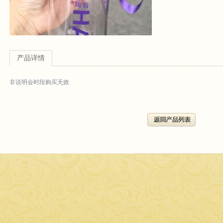
产品详情
非说明会时段购买无效