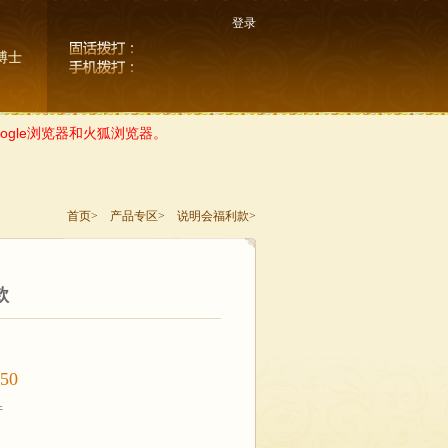
登录
博士
gle浏览器和火狐浏览器。
首页>
产品专区>
说明会福利款>
款
50
件