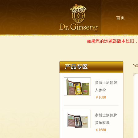
首页
如果您的浏览器版本过旧，
参博士炳翰牌
人参粉
￥1680
参博士炳翰牌
参乐胶囊
￥1680